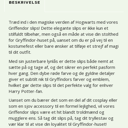
BESKRIVELSE
Træd ind i den magiske verden af Hogwarts med vores
Griffendor slips! Dette elegante slips er ikke kun et
stilfuldt tilbehør, men også en måde at vise din stolthed
for Gryffindor-huset på, uanset om du er på vej til en
kostumefest eller bare ønsker at tilføje et strejf af magi
til dit outfit.
Med sin justerbare lynlås er dette slips både nemt at
sætte på og tage af, og det sikrer en perfekt pasform
hver gang. Den dybe røde farve og de gyldne detaljer
giver et subtilt nik til Gryffindors farver og emblem,
hvilket gør dette slips til det perfekte valg for enhver
Harry Potter-fan.
Uanset om du bærer det som en del af dit cosplay eller
som en sjov accessory til en formel lejlighed, vil vores
Griffendor slips være et hit blandt troldmænd og
mugglere ens. Så tag dit slips på, tag dit tryllestav og
vær klar til at vise din loyalitet til Gryffindor-huset!