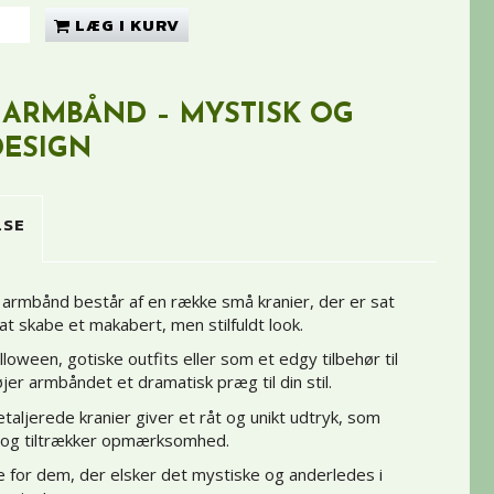
LÆG I KURV
 ARMBÅND – MYSTISK OG
DESIGN
LSE
 armbånd består af en række små kranier, der er sat
t skabe et makabert, men stilfuldt look.
alloween, gotiske outfits eller som et edgy tilbehør til
øjer armbåndet et dramatisk præg til din stil.
aljerede kranier giver et råt og unikt udtryk, som
ud og tiltrækker opmærksomhed.
 for dem, der elsker det mystiske og anderledes i