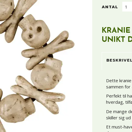
ANTAL
KRANIE
UNIKT 
BESKRIVE
Dette kranie
sammen for a
Perfekt til h
hverdag, tilf
De mange det
skiller sig 
Et must-have