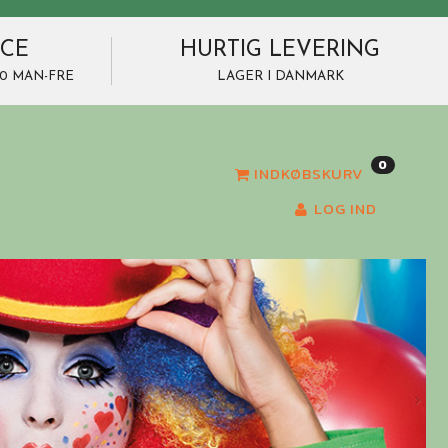
ICE
HURTIG LEVERING
7.00 MAN-FRE
LAGER I DANMARK
0
INDKØBSKURV
LOG IND