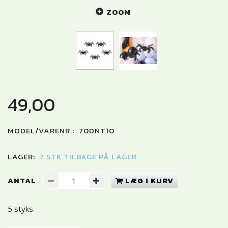
ZOOM
49,00
MODEL/VARENR.:
70DNT10
LAGER:
7 STK TILBAGE PÅ LAGER
ANTAL
LÆG I KURV
5 styks.