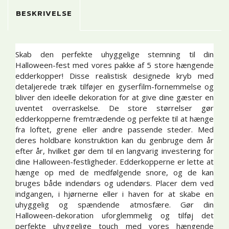
BESKRIVELSE
Skab den perfekte uhyggelige stemning til din
Halloween-fest med vores pakke af 5 store hængende
edderkopper! Disse realistisk designede kryb med
detaljerede træk tilføjer en gyserfilm-fornemmelse og
bliver den ideelle dekoration for at give dine gæster en
uventet overraskelse. De store størrelser gør
edderkopperne fremtrædende og perfekte til at hænge
fra loftet, grene eller andre passende steder. Med
deres holdbare konstruktion kan du genbruge dem år
efter år, hvilket gør dem til en langvarig investering for
dine Halloween-festligheder. Edderkopperne er lette at
hænge op med de medfølgende snore, og de kan
bruges både indendørs og udendørs. Placer dem ved
indgangen, i hjørnerne eller i haven for at skabe en
uhyggelig og spændende atmosfære. Gør din
Halloween-dekoration uforglemmelig og tilføj det
perfekte uhyggelige touch med vores hængende