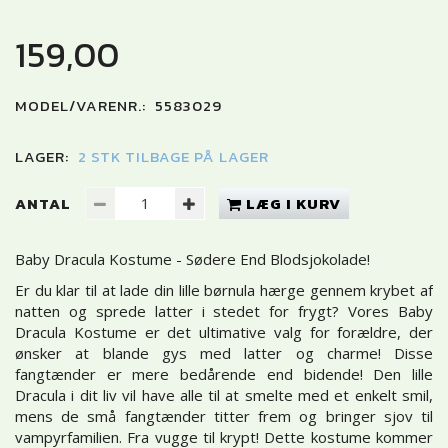
159,00
MODEL/VARENR.:
5583029
LAGER:
2 STK TILBAGE PÅ LAGER
ANTAL
LÆG I KURV
Baby Dracula Kostume - Sødere End Blodsjokolade!
Er du klar til at lade din lille børnula hærge gennem krybet af
natten og sprede latter i stedet for frygt? Vores Baby
Dracula Kostume er det ultimative valg for forældre, der
ønsker at blande gys med latter og charme! Disse
fangtænder er mere bedårende end bidende! Den lille
Dracula i dit liv vil have alle til at smelte med et enkelt smil,
mens de små fangtænder titter frem og bringer sjov til
vampyrfamilien. Fra vugge til krypt! Dette kostume kommer