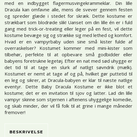
med en indbygget flagermusvingekrammeklar. Din lille
Dracula kan omfavne alle, mens de svever gennem festen
og spreder glæde i stedet for skræk. Dette kostume er
strækbart som blodrøde slik! Uanset om din lille én er i fuld
gang med trick-or-treating eller leger på en fest, vil dette
kostume bevæge sig og strække sig med lethed og komfort.
Hvad er en vampyrbaby uden sine små kister fulde af
overraskelser? Kostumet kommer med mini-kister som
tilbehør, perfekte til at opbevare små godbidder eller
babyens foretrukne legetøj. Efter en nat med sød uhygge er
det tid til at tage en slurk af natligt søvndrik (mælk).
Kostumet er nemt at tage af og på, hvilket gør puttetid til
en leg og sikrer, at Dracula-babyen er klar til næste natlige
eventyr. Dette Baby Dracula Kostume er ikke blot et
kostume; det er en invitation til sjov og latter. Lad din lille
vampyr skinne som stjernen i aftenens uhyggelige komedie,
og skab minder, der vil få folk til at grine i mange måneder
fremover!
BESKRIVELSE