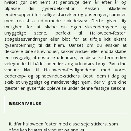
hvilket gør det nemt at genbruge dem år efter år og
tilpasse din gyserdekoration. Pakken inkluderer
edderkopper i forskellige størrelser og poseringer, sammen
med realistisk udformede spindelvæv. Dette giver dig
mulighed for at skabe din egen skræddersyede og
uhyggelige scene, perfekt til Halloween-fester,
spøgelsesvandringer eller blot for at tilføje lidt ekstra
gyserstemning til dit hjem. Uanset om du ønsker at
dekorere dine stuevinduer, køkkenvinduer eller endda skabe
en uhyggelig atmosfære udendørs, er disse klistermærker
velegnede til både indendørs og udendørs brug. Gør dine
vinduer klar til Halloween-festlighederne med vores
edderkop- og spindevindue-stickers. Bestil dem i dag og
skab et uhyggeligt og mindeværdigt hjem, der vil give dine
gæster en gyserfuld oplevelse under denne festlige sæson!
BESKRIVELSE
fuldfør halloween festen med disse seje stickers, som
både kan bruges til vinduet og spejle!