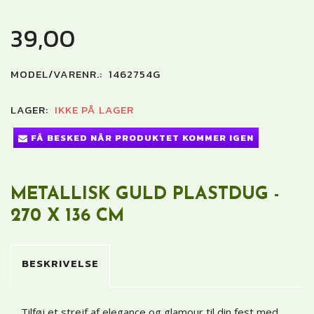
39,00
MODEL/VARENR.:
1462754G
LAGER:
IKKE PÅ LAGER
FÅ BESKED NÅR PRODUKTET KOMMER IGEN
METALLISK GULD PLASTDUG -
270 X 136 CM
BESKRIVELSE
Tilføj et strejf af elegance og glamour til din fest med