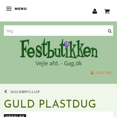
MENU
SKIFTE NAVIGATION
LOG IND
GULDBRYLLUP
GULD PLASTDUG
UDSOLGT