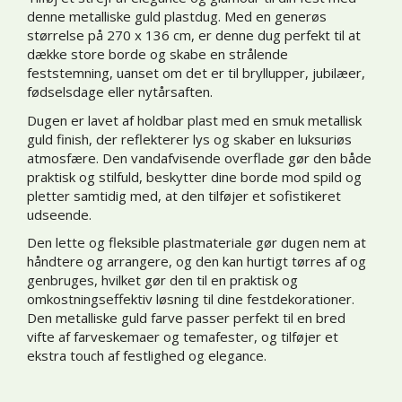
denne metalliske guld plastdug. Med en generøs
størrelse på 270 x 136 cm, er denne dug perfekt til at
dække store borde og skabe en strålende
feststemning, uanset om det er til bryllupper, jubilæer,
fødselsdage eller nytårsaften.
Dugen er lavet af holdbar plast med en smuk metallisk
guld finish, der reflekterer lys og skaber en luksuriøs
atmosfære. Den vandafvisende overflade gør den både
praktisk og stilfuld, beskytter dine borde mod spild og
pletter samtidig med, at den tilføjer et sofistikeret
udseende.
Den lette og fleksible plastmateriale gør dugen nem at
håndtere og arrangere, og den kan hurtigt tørres af og
genbruges, hvilket gør den til en praktisk og
omkostningseffektiv løsning til dine festdekorationer.
Den metalliske guld farve passer perfekt til en bred
vifte af farveskemaer og temafester, og tilføjer et
ekstra touch af festlighed og elegance.