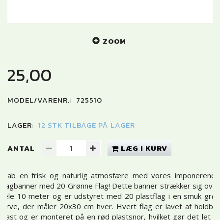
ZOOM
25,00
MODEL/VARENR.:
725510
LAGER:
12 STK TILBAGE PÅ LAGER
ANTAL
LÆG I KURV
Skab en frisk og naturlig atmosfære med vores imponerende
Flagbanner med 20 Grønne Flag! Dette banner strækker sig over
hele 10 meter og er udstyret med 20 plastflag i en smuk grøn
farve, der måler 20x30 cm hver. Hvert flag er lavet af holdbar
plast og er monteret på en rød plastsnor, hvilket gør det let at