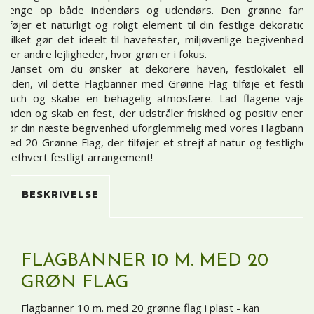
hænge op både indendørs og udendørs. Den grønne farve
tilføjer et naturligt og roligt element til din festlige dekoration,
hvilket gør det ideelt til havefester, miljøvenlige begivenheder
eller andre lejligheder, hvor grøn er i fokus.
Uanset om du ønsker at dekorere haven, festlokalet eller
gaden, vil dette Flagbanner med Grønne Flag tilføje et festligt
touch og skabe en behagelig atmosfære. Lad flagene vaje i
vinden og skab en fest, der udstråler friskhed og positiv energi.
Gør din næste begivenhed uforglemmelig med vores Flagbanner
med 20 Grønne Flag, der tilføjer et strejf af natur og festlighed
til ethvert festligt arrangement!
BESKRIVELSE
FLAGBANNER 10 M. MED 20
GRØN FLAG
Flagbanner 10 m. med 20 grønne flag i plast - kan