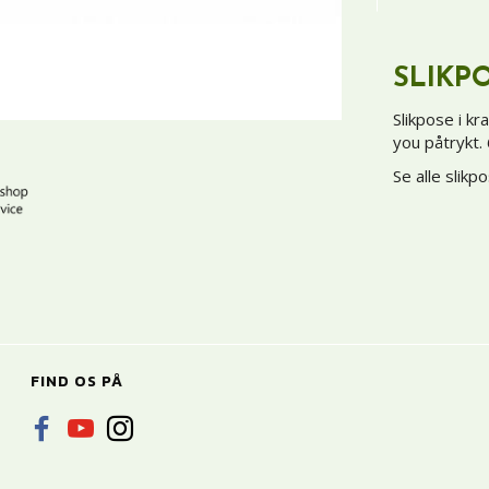
SLIKP
Slikpose i k
you påtrykt. 
Se alle slikp
FIND OS PÅ