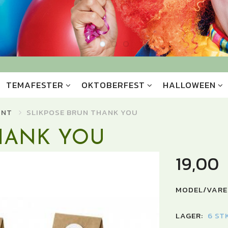
TEMAFESTER
OKTOBERFEST
HALLOWEEN
YNT
SLIKPOSE BRUN THANK YOU
HANK YOU
19,00
MODEL/VARE
LAGER:
6 ST