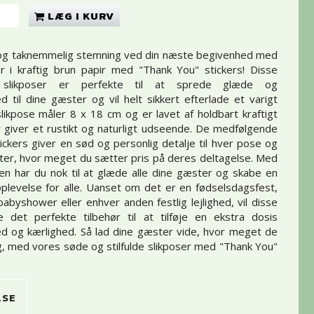
LÆG I KURV
og taknemmelig stemning ved din næste begivenhed med
r i kraftig brun papir med "Thank You" stickers! Disse
 slikposer er perfekte til at sprede glæde og
 til dine gæster og vil helt sikkert efterlade et varigt
slikpose måler 8 x 18 cm og er lavet af holdbart kraftigt
r giver et rustikt og naturligt udseende. De medfølgende
ickers giver en sød og personlig detalje til hver pose og
ter, hvor meget du sætter pris på deres deltagelse. Med
en har du nok til at glæde alle dine gæster og skabe en
levelse for alle. Uanset om det er en fødselsdagsfest,
babyshower eller enhver anden festlig lejlighed, vil disse
e det perfekte tilbehør til at tilføje en ekstra dosis
d og kærlighed. Så lad dine gæster vide, hvor meget de
g, med vores søde og stilfulde slikposer med "Thank You"
LSE