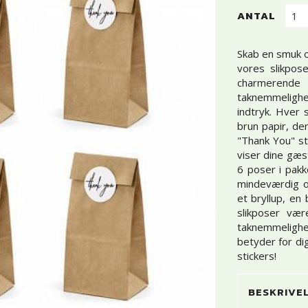
ANTAL
Skab en smuk 
vores slikpose
charmerende
taknemmelighed
indtryk. Hver 
brun papir, de
"Thank You" st
viser dine gæs
6 poser i pakk
mindeværdig op
et bryllup, en 
slikposer vær
taknemmelighe
betyder for di
stickers!
BESKRIVE