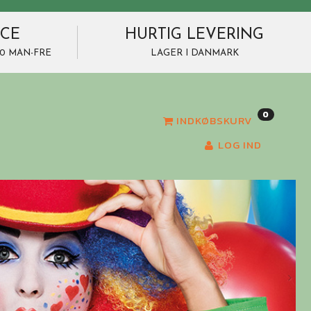
ICE
HURTIG LEVERING
7.00 MAN-FRE
LAGER I DANMARK
0
INDKØBSKURV
LOG IND