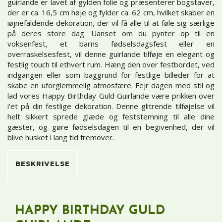
guirlande er lavet af gylden folie og præsenterer bogstaver,
der er ca. 16,5 cm høje og fylder ca. 62 cm, hvilket skaber en
iøjnefaldende dekoration, der vil få alle til at føle sig særlige
på deres store dag. Uanset om du pynter op til en
voksenfest, et barns fødselsdagsfest eller en
overraskelsesfest, vil denne guirlande tilføje en elegant og
festlig touch til ethvert rum. Hæng den over festbordet, ved
indgangen eller som baggrund for festlige billeder for at
skabe en uforglemmelig atmosfære. Fejr dagen med stil og
lad vores Happy Birthday Guld Guirlande være prikken over
i'et på din festlige dekoration. Denne glitrende tilføjelse vil
helt sikkert sprede glæde og feststemning til alle dine
gæster, og gøre fødselsdagen til en begivenhed, der vil
blive husket i lang tid fremover.
BESKRIVELSE
HAPPY BIRTHDAY GULD