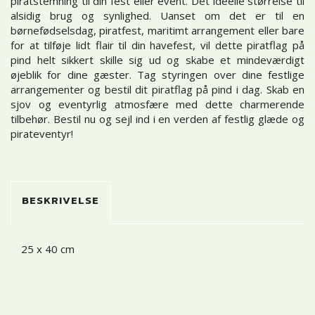
piratstemning til din fest eller event. Det ideelle størrelse til
alsidig brug og synlighed. Uanset om det er til en
børnefødselsdag, piratfest, maritimt arrangement eller bare
for at tilføje lidt flair til din havefest, vil dette piratflag på
pind helt sikkert skille sig ud og skabe et mindeværdigt
øjeblik for dine gæster. Tag styringen over dine festlige
arrangementer og bestil dit piratflag på pind i dag. Skab en
sjov og eventyrlig atmosfære med dette charmerende
tilbehør. Bestil nu og sejl ind i en verden af festlig glæde og
pirateventyr!
BESKRIVELSE
25 x 40 cm