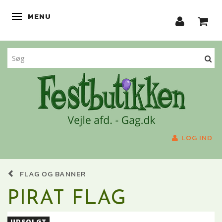
MENU
SKIFTE NAVIGATION
LOG IND
FLAG OG BANNER
PIRAT FLAG
UDSOLGT