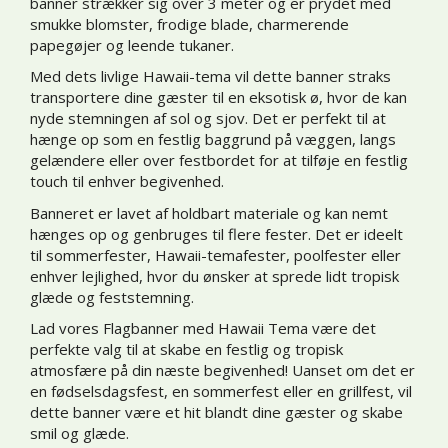
banner strækker sig over 3 meter og er prydet med
smukke blomster, frodige blade, charmerende
papegøjer og leende tukaner.
Med dets livlige Hawaii-tema vil dette banner straks
transportere dine gæster til en eksotisk ø, hvor de kan
nyde stemningen af sol og sjov. Det er perfekt til at
hænge op som en festlig baggrund på væggen, langs
gelændere eller over festbordet for at tilføje en festlig
touch til enhver begivenhed.
Banneret er lavet af holdbart materiale og kan nemt
hænges op og genbruges til flere fester. Det er ideelt
til sommerfester, Hawaii-temafester, poolfester eller
enhver lejlighed, hvor du ønsker at sprede lidt tropisk
glæde og feststemning.
Lad vores Flagbanner med Hawaii Tema være det
perfekte valg til at skabe en festlig og tropisk
atmosfære på din næste begivenhed! Uanset om det er
en fødselsdagsfest, en sommerfest eller en grillfest, vil
dette banner være et hit blandt dine gæster og skabe
smil og glæde.