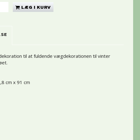
LÆG I KURV
LSE
ekoration til at fuldende vægdekorationen til vinter
jøet.
0,8 cm x 91 cm