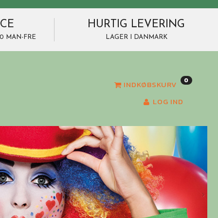
ICE
HURTIG LEVERING
7.00 MAN-FRE
LAGER I DANMARK
0
INDKØBSKURV
LOG IND