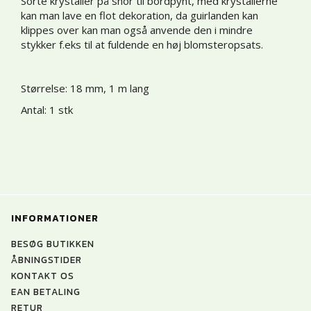
Sorte krystaller på snor til bordpynt, med krystallerne
kan man lave en flot dekoration, da guirlanden kan
klippes over kan man også anvende den i mindre
stykker f.eks til at fuldende en høj blomsteropsats.
Størrelse: 18 mm, 1 m lang
Antal: 1 stk
INFORMATIONER
BESØG BUTIKKEN
ÅBNINGSTIDER
KONTAKT OS
EAN BETALING
RETUR