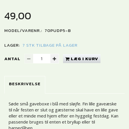
49,00
MODEL/VARENR.:
70PUDP5-B
LAGER:
7 STK TILBAGE PÅ LAGER
ANTAL
LÆG I KURV
BESKRIVELSE
Søde små gaveboxe i blå med sløjfe. Fin lille gaveæske
til når festen er slut og gæsterne skal have en lille gave
eller et minde med hjem efter en hyggelig festdag. Kan
passende bruges til enten et bryllup eller til
barnedåben.