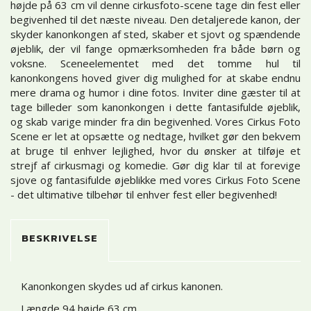
højde på 63 cm vil denne cirkusfoto-scene tage din fest eller
begivenhed til det næste niveau. Den detaljerede kanon, der
skyder kanonkongen af sted, skaber et sjovt og spændende
øjeblik, der vil fange opmærksomheden fra både børn og
voksne. Sceneelementet med det tomme hul til
kanonkongens hoved giver dig mulighed for at skabe endnu
mere drama og humor i dine fotos. Inviter dine gæster til at
tage billeder som kanonkongen i dette fantasifulde øjeblik,
og skab varige minder fra din begivenhed. Vores Cirkus Foto
Scene er let at opsætte og nedtage, hvilket gør den bekvem
at bruge til enhver lejlighed, hvor du ønsker at tilføje et
strejf af cirkusmagi og komedie. Gør dig klar til at forevige
sjove og fantasifulde øjeblikke med vores Cirkus Foto Scene
- det ultimative tilbehør til enhver fest eller begivenhed!
BESKRIVELSE
Kanonkongen skydes ud af cirkus kanonen.
Længde 94 højde 63 cm