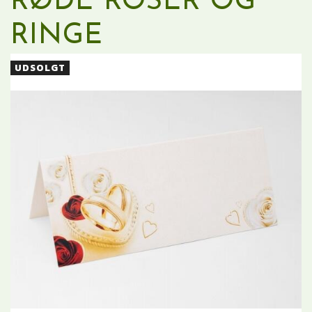
RØDE ROSER OG
RINGE
UDSOLGT