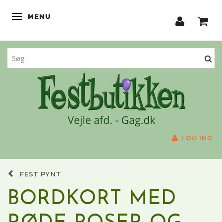
MENU
SKIFTE NAVIGATION
LOG IND
FEST PYNT
BORDKORT MED