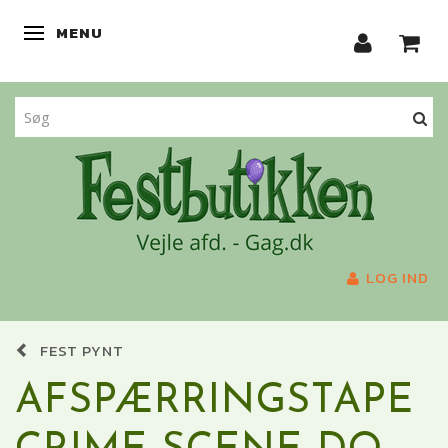
MENU
SKIFTE NAVIGATION
LOG IND
FEST PYNT
AFSPÆRRINGSTAPE