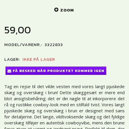
ZOOM
59,00
MODEL/VARENR.:
3322833
LAGER:
IKKE PÅ LAGER
FÅ BESKED NÅR PRODUKTET KOMMER IGEN
Tag en rejse til det vilde vesten med vores langt pjuskede
skæg og overskæg i brun! Dette skæggesæt er mere end
blot ansigtsbehåring; det er din nøgle til at inkorporere det
rå og rustikke cowboy-look med en stilfuld tvist. Vores langt
pjuskede skæg og overskæg i brun er designet med sans
for detaljerne. Det lange, vildtvoksende skæg og det fyldige
overskæg tilføjer en autentisk cowboyvibe, mens den brune
farve giver et varmt og jordnært præg. Perfekt til dem, der