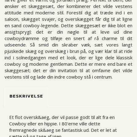
ønsker et skæggesæt, der kombinerer det vilde vestens
attitude med moderne stil. Forestil dig at træde ind i en
saloon, skægget svajer, og overskægget får dig til at ligne
en sand cowboy-legende. Dette skæggesæt er ikke blot en
ansigtsprygl; det er din nøgle til at leve ud dine
cowboydrømme og tilføje en snert af rå charme til dit
udseende. Så smid din skraber væk, sæt vores langt
pjuskede skæg og overskæg i brun på, og vær klar til at ride
ind i solnedgangen med et look, der er lige dele klassisk
cowboy og moderne gentleman. Dette er mere end bare et
skæggesæt; det er din invitation til at omfavne det vilde
vestens stil og lade din indre cowboy stå i centrum.
BESKRIVELSE
Et flot oversk&aeg, der vil passe godt til alt fra en
Cowboy eller en hippie. I 80'erne ville dette
fremragnede sk&aeg se fantastisk ud. Det er let at
sætte på og tage af igen.