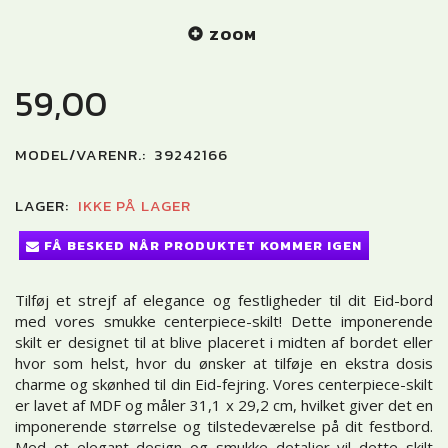
ZOOM
59,00
MODEL/VARENR.:
39242166
LAGER:
IKKE PÅ LAGER
FÅ BESKED NÅR PRODUKTET KOMMER IGEN
Tilføj et strejf af elegance og festligheder til dit Eid-bord
med vores smukke centerpiece-skilt! Dette imponerende
skilt er designet til at blive placeret i midten af bordet eller
hvor som helst, hvor du ønsker at tilføje en ekstra dosis
charme og skønhed til din Eid-fejring. Vores centerpiece-skilt
er lavet af MDF og måler 31,1 x 29,2 cm, hvilket giver det en
imponerende størrelse og tilstedeværelse på dit festbord.
Med et elegant design og smukke detaljer vil dette skilt