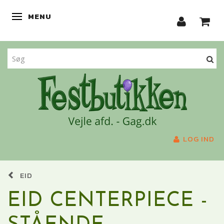
MENU
SKIFTE NAVIGATION
LOG IND
EID
EID CENTERPIECE -