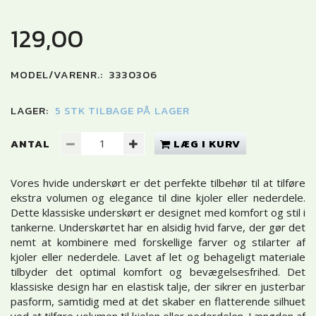
129,00
MODEL/VARENR.:
3330306
LAGER:
5 STK TILBAGE PÅ LAGER
ANTAL
LÆG I KURV
Vores hvide underskørt er det perfekte tilbehør til at tilføre
ekstra volumen og elegance til dine kjoler eller nederdele.
Dette klassiske underskørt er designet med komfort og stil i
tankerne. Underskørtet har en alsidig hvid farve, der gør det
nemt at kombinere med forskellige farver og stilarter af
kjoler eller nederdele. Lavet af let og behageligt materiale
tilbyder det optimal komfort og bevægelsesfrihed. Det
klassiske design har en elastisk talje, der sikrer en justerbar
pasform, samtidig med at det skaber en flatterende silhuet
ved at tilføre volumen til kjolen eller nederdelen. Længden af