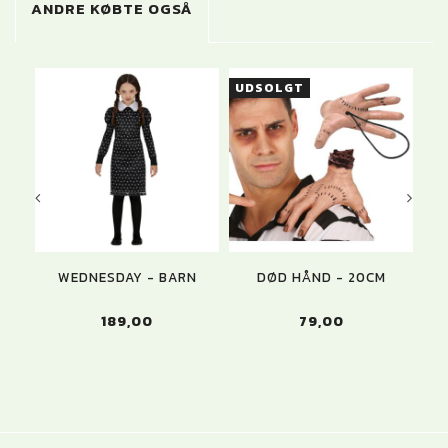
ANDRE KØBTE OGSÅ
UDSOLGT
WEDNESDAY - BARN
DØD HÅND - 20CM
WE
189,00
79,00