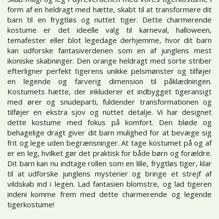
form af en heldragt med hætte, skabt til at transformere dit
barn til en frygtløs og nuttet tiger. Dette charmerende
kostume er det ideelle valg til karneval, halloween,
temafester eller blot legedage derhjemme, hvor dit barn
kan udforske fantasiverdenen som en af junglens mest
ikoniske skabninger. Den orange heldragt med sorte striber
efterligner perfekt tigerens unikke pelsmønster og tilføjer
en legende og farverig dimension til påklædningen.
Kostumets hætte, der inkluderer et indbygget tigeransigt
med ører og snudeparti, fuldender transformationen og
tilføjer en ekstra sjov og nuttet detalje. Vi har designet
dette kostume med fokus på komfort. Den bløde og
behagelige dragt giver dit barn mulighed for at bevæge sig
frit og lege uden begrænsninger. At tage kostumet på og af
er en leg, hvilket gør det praktisk for både børn og forældre.
Dit barn kan nu indtage rollen som en lille, frygtløs tiger, klar
til at udforske junglens mysterier og bringe et strejf af
vildskab ind i legen. Lad fantasien blomstre, og lad tigeren
indeni komme frem med dette charmerende og legende
tigerkostume!