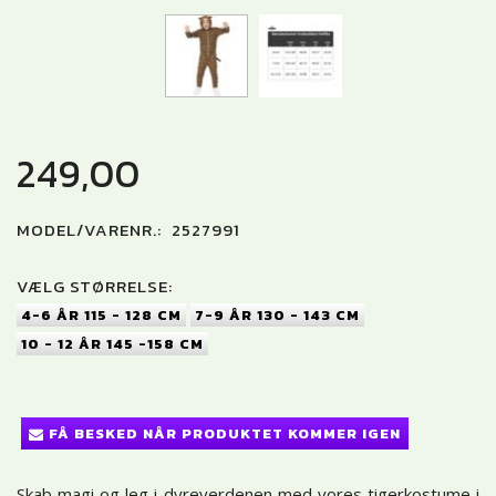
249,00
MODEL/VARENR.:
2527991
VÆLG
STØRRELSE:
4-6 ÅR 115 - 128 CM
7-9 ÅR 130 - 143 CM
10 - 12 ÅR 145 -158 CM
FÅ BESKED NÅR PRODUKTET KOMMER IGEN
Skab magi og leg i dyreverdenen med vores tigerkostume i