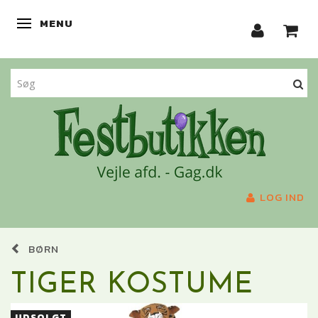
MENU
SKIFTE NAVIGATION
LOG IND
BØRN
TIGER KOSTUME
UDSOLGT