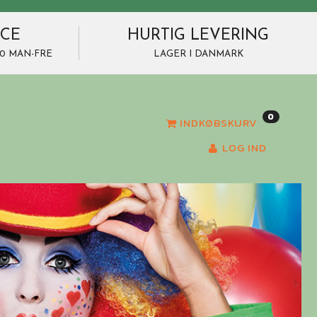
ICE
HURTIG LEVERING
7.00 MAN-FRE
LAGER I DANMARK
0
INDKØBSKURV
LOG IND