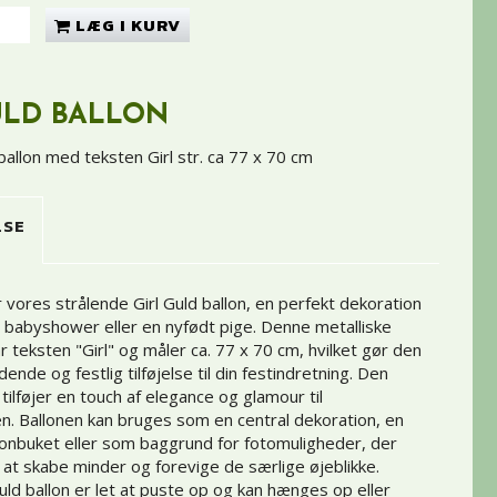
LÆG I KURV
ULD BALLON
 ballon med teksten Girl str. ca 77 x 70 cm
LSE
vores strålende Girl Guld ballon, en perfekt dekoration
 en babyshower eller en nyfødt pige. Denne metalliske
ar teksten "Girl" og måler ca. 77 x 70 cm, hvilket gør den
ldende og festlig tilføjelse til din festindretning. Den
tilføjer en touch af elegance og glamour til
. Ballonen kan bruges som en central dekoration, en
llonbuket eller som baggrund for fotomuligheder, der
at skabe minder og forevige de særlige øjeblikke.
uld ballon er let at puste op og kan hænges op eller