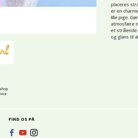
placeres stra
er en charm
lille pige. G
atmosfære m
et strålende
og glans til 
FIND OS PÅ