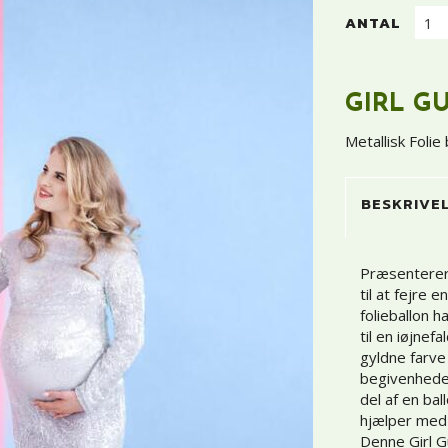
ANTAL
GIRL G
Metallisk Folie
BESKRIVE
Præsenterer 
til at fejre
folieballon h
til en iøjnefa
gyldne farve 
begivenheden
del af en ba
hjælper med 
Denne Girl G