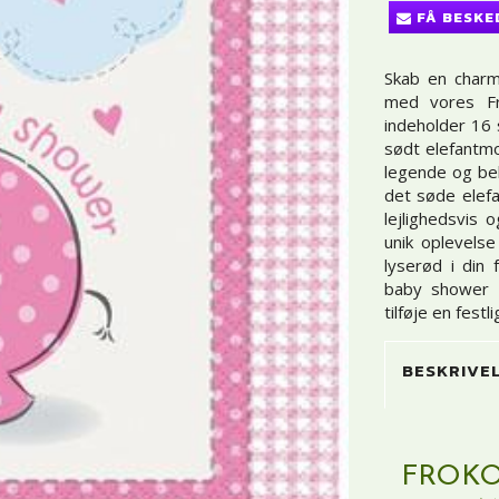
FÅ BESKE
Skab en charm
med vores Fr
indeholder 16 
sødt elefantmot
legende og beh
det søde elefa
lejlighedsvis
unik oplevelse
lyserød i din
baby shower e
tilføje en fest
BESKRIVE
FROKO