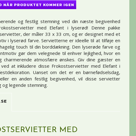
D NÅR PRODUKTET KOMMER IGEN
erende og festlig stemning ved din næste begivenhed
okostservietter med Elefant i lyserød! Denne pakke
servietter, der måler 33 x 33 cm, og er designet med et
iv i lyserød farve. Servietterne er ideelle til at tilføje en
agelig touch til din borddækning. Den lyserøde farve og
ntmotiv gør dem velegnede til enhver lejlighed, hvor en
 og charmerende atmosfære ønskes. Giv dine gæster en
 ved at inkludere disse Frokostservietter med Elefant i
 festdekoration. Uanset om det er en børnefødselsdag,
ller en anden festlig begivenhed, vil disse servietter
lig og legende stemning.
LSE
STSERVIETTER MED