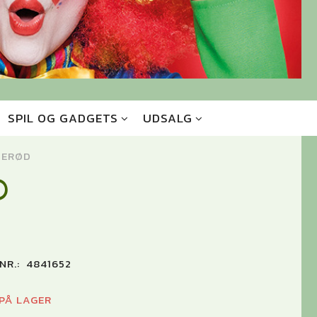
SPIL OG GADGETS
UDSALG
SERØD
D
NR.:
4841652
 PÅ LAGER