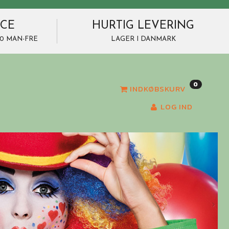
ICE
HURTIG LEVERING
7.00 MAN-FRE
LAGER I DANMARK
0
INDKØBSKURV
LOG IND