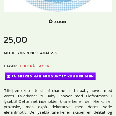
ZOOM
25,00
MODEL/VARENR.:
4841695
LAGER:
IKKE PÅ LAGER
FÅ BESKED NÅR PRODUKTET KOMMER IGEN
Tilføj en ekstra touch af charme til din babyshower med
vores Tallerkener til Baby Shower med Elefantmotiv i
lyseblå! Dette sæt indeholder 8 tallerkener, der ikke kun er
praktiske, men også dekorative med deres søde
elefantmotiv. De lyseblå tallerkener skaber en delikat og