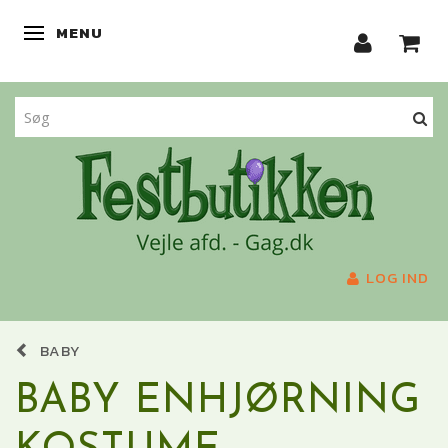
MENU
SKIFTE NAVIGATION
LOG IND
BABY
BABY ENHJØRNING