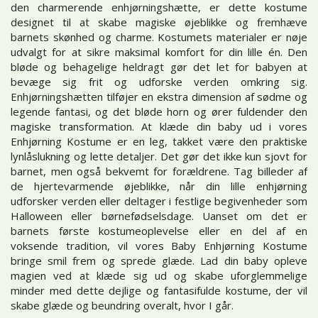
den charmerende enhjørningshætte, er dette kostume
designet til at skabe magiske øjeblikke og fremhæve
barnets skønhed og charme. Kostumets materialer er nøje
udvalgt for at sikre maksimal komfort for din lille én. Den
bløde og behagelige heldragt gør det let for babyen at
bevæge sig frit og udforske verden omkring sig.
Enhjørningshætten tilføjer en ekstra dimension af sødme og
legende fantasi, og det bløde horn og ører fuldender den
magiske transformation. At klæde din baby ud i vores
Enhjørning Kostume er en leg, takket være den praktiske
lynlåslukning og lette detaljer. Det gør det ikke kun sjovt for
barnet, men også bekvemt for forældrene. Tag billeder af
de hjertevarmende øjeblikke, når din lille enhjørning
udforsker verden eller deltager i festlige begivenheder som
Halloween eller børnefødselsdage. Uanset om det er
barnets første kostumeoplevelse eller en del af en
voksende tradition, vil vores Baby Enhjørning Kostume
bringe smil frem og sprede glæde. Lad din baby opleve
magien ved at klæde sig ud og skabe uforglemmelige
minder med dette dejlige og fantasifulde kostume, der vil
skabe glæde og beundring overalt, hvor I går.