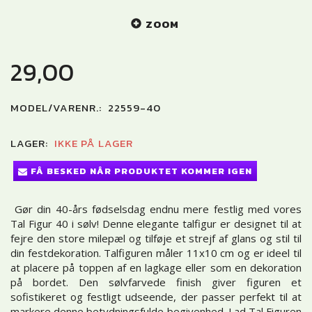
ZOOM
29,00
MODEL/VARENR.:
22559-40
LAGER:
IKKE PÅ LAGER
FÅ BESKED NÅR PRODUKTET KOMMER IGEN
Gør din 40-års fødselsdag endnu mere festlig med vores
Tal Figur 40 i sølv! Denne elegante talfigur er designet til at
fejre den store milepæl og tilføje et strejf af glans og stil til
din festdekoration. Talfiguren måler 11x10 cm og er ideel til
at placere på toppen af en lagkage eller som en dekoration
på bordet. Den sølvfarvede finish giver figuren et
sofistikeret og festligt udseende, der passer perfekt til at
markere denne betydningsfulde begivenhed. Lad Tal Figuren