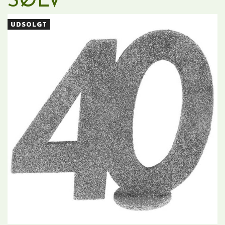
SØLV
UDSOLGT