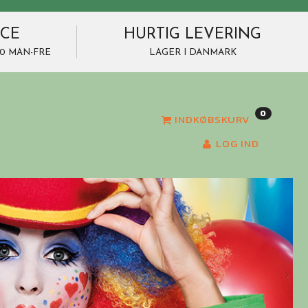
ICE
HURTIG LEVERING
7.00 MAN-FRE
LAGER I DANMARK
0
INDKØBSKURV
LOG IND