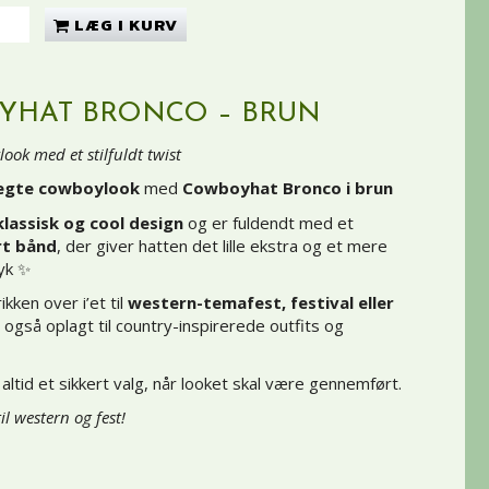
LÆG I KURV
YHAT BRONCO – BRUN
ook med et stilfuldt twist
ægte cowboylook
med
Cowboyhat Bronco i brun
klassisk og cool design
og er fuldendt med et
rt bånd
, der giver hatten det lille ekstra og et mere
ryk ✨
kken over i’et til
western-temafest, festival eller
 også oplagt til country-inspirerede outfits og
 altid et sikkert valg, når looket skal være gennemført.
il western og fest!