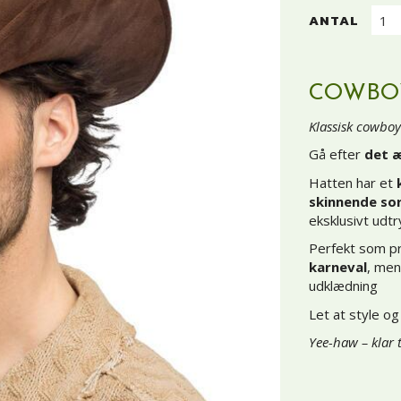
ANTAL
COWBO
Klassisk cowboyl
Gå efter
det 
Hatten har et
skinnende so
eksklusivt udt
Perfekt som pri
karneval
, men
udklædning
Let at style og
Yee-haw – klar t