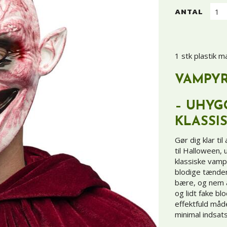
ANTAL
1 stk plastik m
VAMPY
–
UHYGG
KLASSI
Gør dig klar ti
til Halloween,
klassiske vam
blodige tænder
bære, og nem 
og lidt fake bl
effektfuld måd
minimal indsat