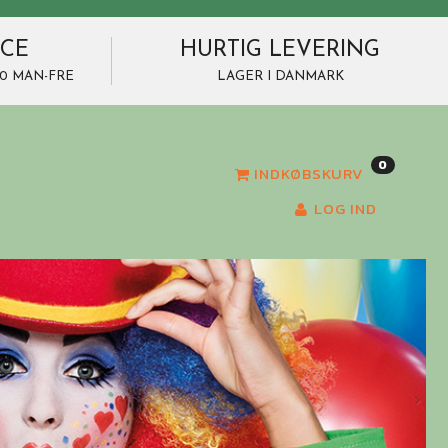
ICE
HURTIG LEVERING
7.00 MAN-FRE
LAGER I DANMARK
0
INDKØBSKURV
LOG IND