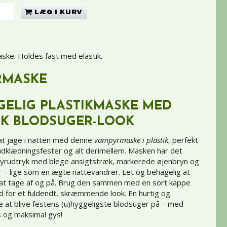
LÆG I KURV
aske. Holdes fast med elastik.
RMASKE
ELIG PLASTIKMASKE MED
SK BLODSUGER-LOOK
l at jage i natten med denne
vampyrmaske i plastik
, perfekt
 udklædningsfester og alt derimellem. Masken har det
pyrudtryk med blege ansigtstræk, markerede øjenbryn og
 – lige som en ægte nattevandrer. Let og behagelig at
at tage af og på. Brug den sammen med en sort kappe
od for et fuldendt, skræmmende look. En hurtig og
e at blive festens (u)hyggeligste blodsuger på – med
s og maksimal gys!