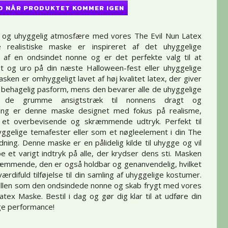
D NÅR PRODUKTET KOMMER IGEN
s og uhyggelig atmosfære med vores The Evil Nun Latex
 realistiske maske er inspireret af det uhyggelige
n af en ondsindet nonne og er det perfekte valg til at
gt og uro på din næste Halloween-fest eller uhyggelige
sken er omhyggeligt lavet af høj kvalitet latex, der giver
g behagelig pasform, mens den bevarer alle de uhyggelige
ra de grumme ansigtstræk til nonnens dragt og
ing er denne maske designet med fokus på realisme,
r et overbevisende og skræmmende udtryk. Perfekt til
ggelige temafester eller som et nøgleelement i din The
dning. Denne maske er en pålidelig kilde til uhygge og vil
be et varigt indtryk på alle, der krydser dens sti. Masken
ræmmende, den er også holdbar og genanvendelig, hvilket
værdifuld tilføjelse til din samling af uhyggelige kostumer.
rollen som den ondsindede nonne og skab frygt med vores
atex Maske. Bestil i dag og gør dig klar til at udføre din
ge performance!