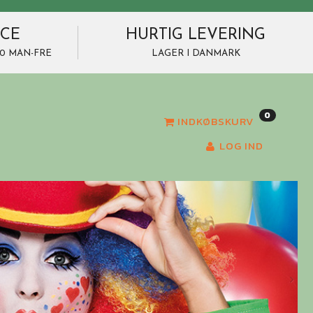
ICE
HURTIG LEVERING
7.00 MAN-FRE
LAGER I DANMARK
0
INDKØBSKURV
LOG IND