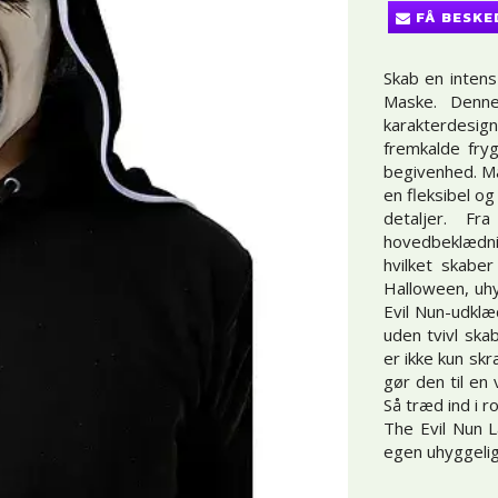
FÅ BESKE
Skab en inten
Maske. Denne
karakterdesig
fremkalde fry
begivenhed. Ma
en fleksibel o
detaljer. F
hovedbeklædn
hvilket skabe
Halloween, uhy
Evil Nun-udklæ
uden tvivl ska
er ikke kun sk
gør den til en 
Så træd ind i 
The Evil Nun L
egen uhyggeli