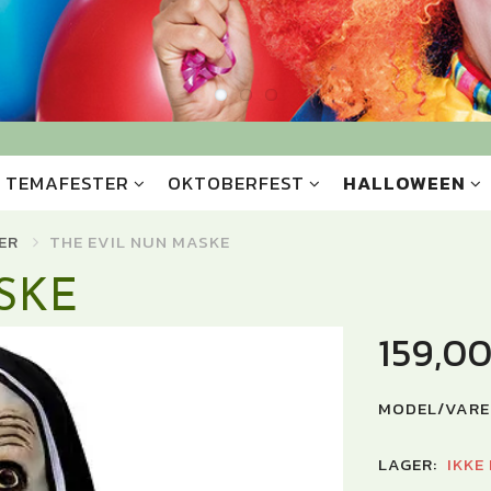
TEMAFESTER
OKTOBERFEST
HALLOWEEN
ER
THE EVIL NUN MASKE
SKE
159,0
MODEL/VARE
LAGER:
IKKE