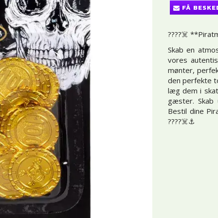
FÅ BESKE
????‍☠️ **Piratm
Skab en atmos
vores autenti
mønter, perfek
den perfekte t
læg dem i skat
gæster. Skab 
Bestil dine Pi
????‍☠️⚓️