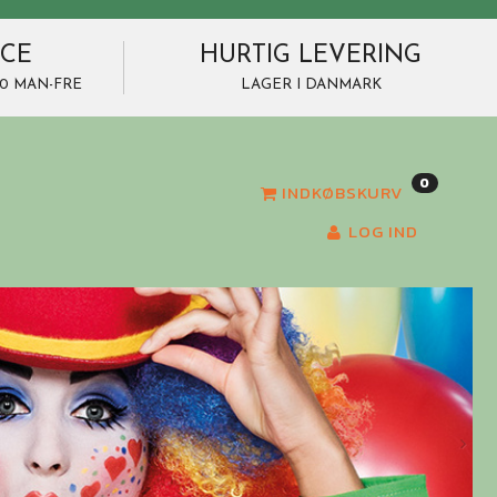
ICE
HURTIG LEVERING
7.00 MAN-FRE
LAGER I DANMARK
0
INDKØBSKURV
LOG IND