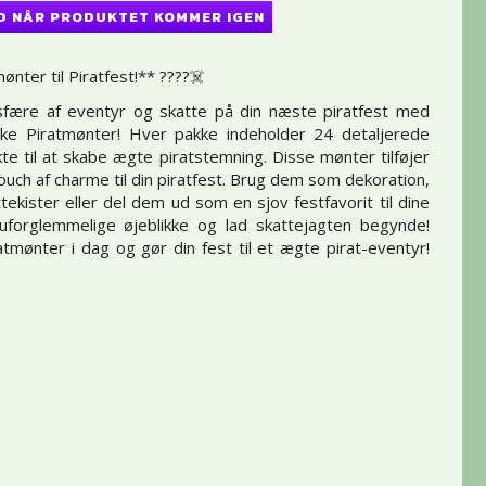
D NÅR PRODUKTET KOMMER IGEN
ønter til Piratfest!** ????‍☠️
fære af eventyr og skatte på din næste piratfest med
ske Piratmønter! Hver pakke indeholder 24 detaljerede
te til at skabe ægte piratstemning. Disse mønter tilføjer
ouch af charme til din piratfest. Brug dem som dekoration,
tekister eller del dem ud som en sjov festfavorit til dine
uforglemmelige øjeblikke og lad skattejagten begynde!
ratmønter i dag og gør din fest til et ægte pirat-eventyr!