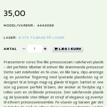
35,00
MODEL/VARENR.:
4444088
LAGER:
8 STK TILBAGE PÅ LAGER
ANTAL
LÆG I KURV
Præsenterer vores fine lille prinsessesæt i sølvfarvet plastik
– det perfekte tilbehør til enhver lille drømmende prinsesse!
Dette sæt indeholder en fe-stav, en lille tiara, clips-øreringe
og en justerbar fingerring med lyserøde plastiksten og er
designet til at bringe magi og glæde til legen. Sættet er one
size og passer perfekt til børn, der ønsker at fordybe sig i
rollen som en strålende prinsesse. Den sølvfarvede plastik
og de lyserøde sten tilføjer et strejf af elegance og eventyr
til ethvert prinsesseensemble. Fe-staven og tiaraen gør det
muligt for de små at udleve deres prinsessedrømme og føle