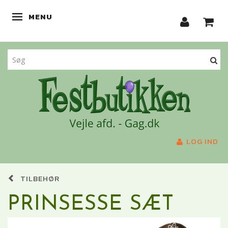
MENU
SKIFTE NAVIGATION
LOG IND
TILBEHØR
PRINSESSE SÆT