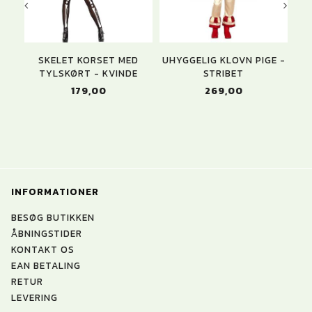
SKELET KORSET MED
UHYGGELIG KLOVN PIGE -
T
TYLSKØRT - KVINDE
STRIBET
179,00
269,00
INFORMATIONER
BESØG BUTIKKEN
ÅBNINGSTIDER
KONTAKT OS
EAN BETALING
RETUR
LEVERING