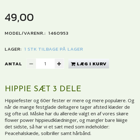
49,00
MODEL/VARENR.:
1460953
LAGER:
1 STK TILBAGE PÅ LAGER
ANTAL
LÆG I KURV
HIPPIE SÆT 3 DELE
Hippiefester og 60er fester er mere og mere populære. Og
når de mange festglade deltagere tager afsted klæder de
sig ofte ud. Måske har du allerede valgt en af vores skøre
flower power hippieudklædninger, og mangler bare liiiiige
det sidste, så har vi et sæt med som indeholder:
Peacehalskæde, solbriller samt hårbånd.