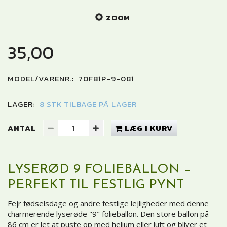
ZOOM
35,00
MODEL/VARENR.:
70FB1P-9-081
LAGER:
8 STK TILBAGE PÅ LAGER
ANTAL
LÆG I KURV
LYSERØD 9 FOLIEBALLON –
PERFEKT TIL FESTLIG PYNT
Fejr fødselsdage og andre festlige lejligheder med denne
charmerende lyserøde "9" folieballon. Den store ballon på
86 cm er let at puste op med helium eller luft og bliver et