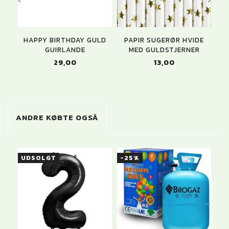
HAPPY BIRTHDAY GULD
PAPIR SUGERØR HVIDE
PA
GUIRLANDE
MED GULDSTJERNER
29,00
13,00
ANDRE KØBTE OGSÅ
UDSOLGT
-25%