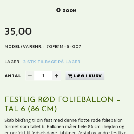
ZOOM
35,00
MODEL/VARENR.:
70FB1M-6-007
LAGER:
3 STK TILBAGE PÅ LAGER
ANTAL
LÆG I KURV
FESTLIG RØD FOLIEBALLON –
TAL 6 (86 CM)
Skab blikfang til din fest med denne flotte røde folieballon
formet som tallet 6. Ballonen måler hele 86 cm i højden og
er perfekt til fødselsdage, jubilæer, årstal og andre festlige