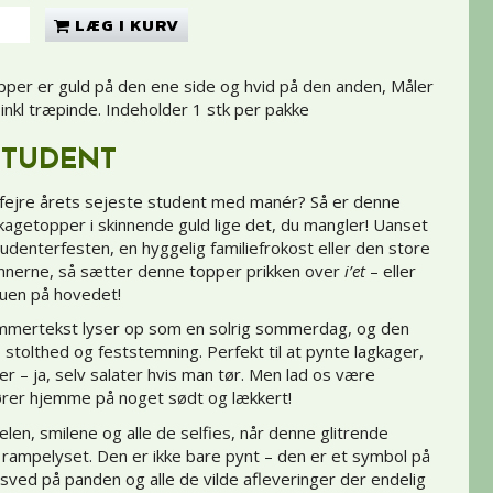
LÆG I KURV
er er guld på den ene side og hvid på den anden, Måler
inkl træpinde. Indeholder 1 stk per pakke
STUDENT
at fejre årets sejeste student med manér? Så er denne
kagetopper i skinnende guld lige det, du mangler! Uanset
tudenterfesten, en hyggelig familiefrokost eller den store
nnerne, så sætter denne topper prikken over
i’et
– eller
huen på hovedet!
immertekst lyser op som en solrig sommerdag, og den
 stolthed og feststemning. Perfekt til at pynte lagkager,
r – ja, selv salater hvis man tør. Men lad os være
ører hjemme på noget sødt og lækkert!
belen, smilene og alle de selfies, når denne glitrende
 rampelyset. Den er ikke bare pynt – den er et symbol på
 sved på panden og alle de vilde afleveringer der endelig