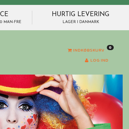
ICE
HURTIG LEVERING
7.00 MAN-FRE
LAGER I DANMARK
0
INDKØBSKURV
LOG IND