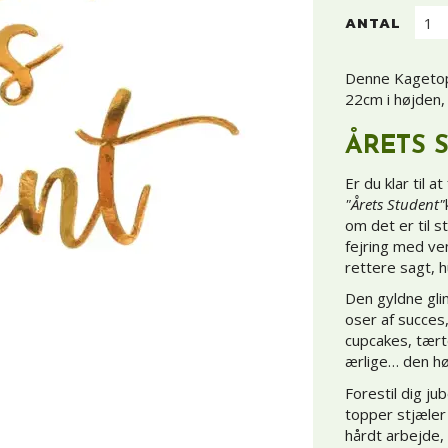
ANTAL
Denne Kagetopp
22cm i højden, 
ÅRETS 
Er du klar til 
"Årets Student"
om det er til s
fejring med ve
rettere sagt, 
Den gyldne gl
oser af succes,
cupcakes, tærte
ærlige… den h
Forestil dig ju
topper stjæler
hårdt arbejde,