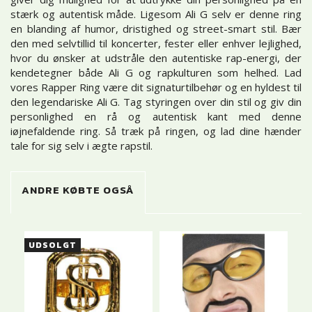
stærk og autentisk måde. Ligesom Ali G selv er denne ring
en blanding af humor, dristighed og street-smart stil. Bær
den med selvtillid til koncerter, fester eller enhver lejlighed,
hvor du ønsker at udstråle den autentiske rap-energi, der
kendetegner både Ali G og rapkulturen som helhed. Lad
vores Rapper Ring være dit signaturtilbehør og en hyldest til
den legendariske Ali G. Tag styringen over din stil og giv din
personlighed en rå og autentisk kant med denne
iøjnefaldende ring. Så træk på ringen, og lad dine hænder
tale for sig selv i ægte rapstil.
ANDRE KØBTE OGSÅ
UDSOLGT
U