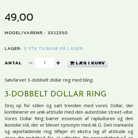
49,00
MODEL/VARENR.:
3322350
LAGER:
3 STK TILBAGE PÅ LAGER
ANTAL
LÆG I KURV
Sølvfarvet 3-dobbelt dollar ring med bling.
3-DOBBELT DOLLAR RING
Drej op for stilen og sæt trenden med vores Dollar, der
kombinerer en unik attitude med den autentiske street-vibe.
Vores Dollar Ring bærer essensen af rapkulturen og den
ikoniske stil, der er blevet synonym med Ali G. Den markante
og iøjnefaldende ring tilføjer et ekstra lag af attitude og
giver dig mulighed for at udtrykke din personlighed på en