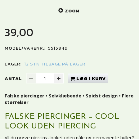
ZOOM
39,00
MODEL/VARENR.:
5515949
LAGER:
12 STK TILBAGE PÅ LAGER
ANTAL
LÆG I KURV
Falske piercinger • Selvklæbende • Spidst design • Flere
størrelser
FALSKE PIERCINGER – COOL
LOOK UDEN PIERCING
Vil du prøve piercing-looket uden nåle og permanente huller?