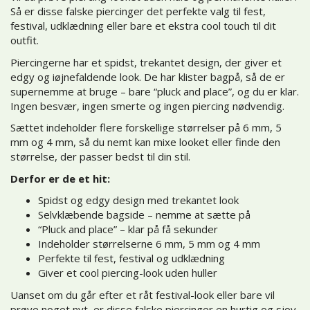
Så er disse falske piercinger det perfekte valg til fest,
festival, udklædning eller bare et ekstra cool touch til dit
outfit.
Piercingerne har et spidst, trekantet design, der giver et
edgy og iøjnefaldende look. De har klister bagpå, så de er
supernemme at bruge – bare “pluck and place”, og du er klar.
Ingen besvær, ingen smerte og ingen piercing nødvendig.
Sættet indeholder flere forskellige størrelser på 6 mm, 5
mm og 4 mm, så du nemt kan mixe looket eller finde den
størrelse, der passer bedst til din stil.
Derfor er de et hit:
Spidst og edgy design med trekantet look
Selvklæbende bagside – nemme at sætte på
“Pluck and place” – klar på få sekunder
Indeholder størrelserne 6 mm, 5 mm og 4 mm
Perfekte til fest, festival og udklædning
Giver et cool piercing-look uden huller
Uanset om du går efter et råt festival-look eller bare vil
prøve noget nyt, er disse falske piercinger en hurtig og sjov