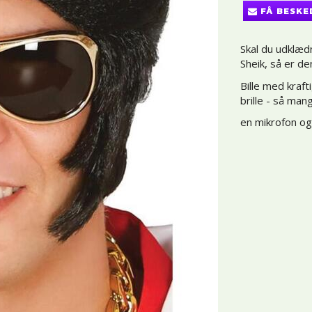
FÅ BESKE
Skal du udklæd
Sheik, så er de
Bille med kraft
brille - så man
en mikrofon og 