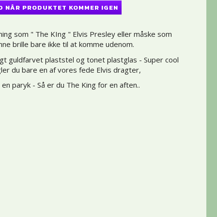
D NÅR PRODUKTET KOMMER IGEN
ning som " The KIng " Elvis Presley eller måske som
nne brille bare ikke til at komme udenom.
igt guldfarvet plaststel og tonet plastglas - Super cool
gler du bare en af vores fede Elvis dragter,
en paryk - Så er du The King for en aften..