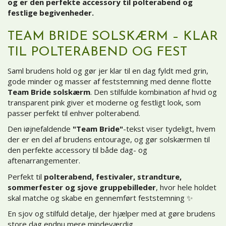
og er den perfekte accessory til polterabend og
festlige begivenheder.
TEAM BRIDE SOLSKÆRM – KLAR
TIL POLTERABEND OG FEST
Saml brudens hold og gør jer klar til en dag fyldt med grin,
gode minder og masser af feststemning med denne flotte
Team Bride solskærm
. Den stilfulde kombination af hvid og
transparent pink giver et moderne og festligt look, som
passer perfekt til enhver polterabend.
Den iøjnefaldende
"Team Bride"
-tekst viser tydeligt, hvem
der er en del af brudens entourage, og gør solskærmen til
den perfekte accessory til både dag- og
aftenarrangementer.
Perfekt til
polterabend, festivaler, strandture,
sommerfester og sjove gruppebilleder
, hvor hele holdet
skal matche og skabe en gennemført feststemning ✨
En sjov og stilfuld detalje, der hjælper med at gøre brudens
store dag endnu mere mindeværdig.