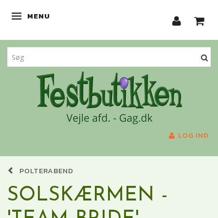
MENU
SKIFTE NAVIGATION
LOG IND
POLTERABEND
SOLSKÆRMEN -