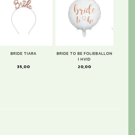
BRIDE TIARA
BRIDE TO BE FOLIEBALLON
BRIDE
I HVID
35,00
20,00