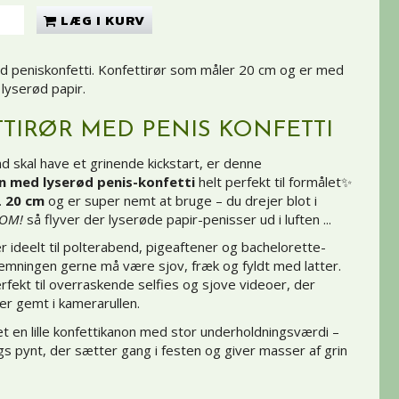
LÆG I KURV
d peniskonfetti. Konfettirør som måler 20 cm og er med
i lyserød papir.
TIRØR MED PENIS KONFETTI
d skal have et grinende kickstart, er denne
n med lyserød penis-konfetti
helt perfekt til formålet✨
.
20 cm
og er super nemt at bruge – du drejer blot i
OM!
så flyver der lyserøde papir-penisser ud i luften ...
r ideelt til polterabend, pigeaftener og bachelorette-
temningen gerne må være sjov, fræk og fyldt med latter.
rfekt til overraskende selfies og sjove videoer, der
er gemt i kamerarullen.
et en lille konfettikanon med stor underholdningsværdi –
gs pynt, der sætter gang i festen og giver masser af grin