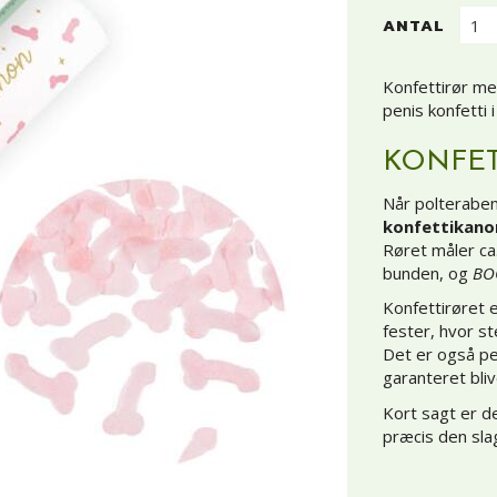
ANTAL
Konfettirør me
penis konfetti 
KONFET
Når polteraben
konfettikano
Røret måler ca
bunden, og
BO
Konfettirøret e
fester, hvor s
Det er også pe
garanteret bliv
Kort sagt er d
præcis den sla