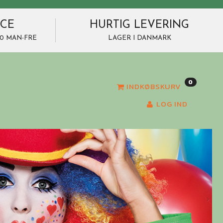
ICE
HURTIG LEVERING
7.00 MAN-FRE
LAGER I DANMARK
0
INDKØBSKURV
LOG IND