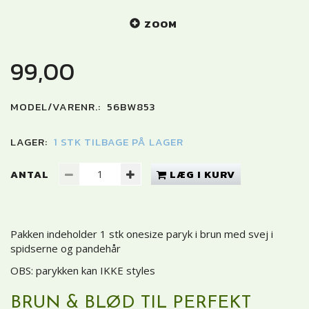
ZOOM
99,00
MODEL/VARENR.:
56BW853
LAGER:
1 STK TILBAGE PÅ LAGER
ANTAL
LÆG I KURV
Pakken indeholder 1 stk onesize paryk i brun med svej i
spidserne og pandehår
OBS: parykken kan IKKE styles
BRUN & BLØD TIL PERFEKT