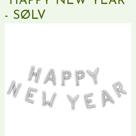
"HAPPY NEW YEAR"
- SØLV