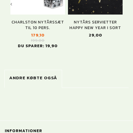
CHARLSTON NYTÅRSSÆT
NYTÅRS SERVIETTER
P
TIL 10 PERS.
HAPPY NEW YEAR I SORT
179,10
29,00
199,00
DU SPARER:
19,90
ANDRE KØBTE OGSÅ
INFORMATIONER