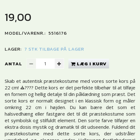
19,00
MODEL/VARENR.:
5516176
LAGER:
7 STK TILBAGE PÅ LAGER
ANTAL
LÆG I KURV
Skab et autentisk præstekostume med vores sorte kors på
22 cm! ⛪️???? Dette kors er det perfekte tilbehør til at tilføje
en fornem og hellig detalje til din påklædning som præst. Det
sorte kors er normalt designet i en klassisk form og måler
omkring 22 cm i højden. Du kan bære det som et
halsvedhæng eller fastgøre det til dit præstekostume som
et symbolsk og stilfuldt element. Den sorte farve tilføjer en
ekstra dosis mystik og dramatik til dit udseende. Fuldend dit
præstekostume med dette sorte kors, der udstråler
værdighed og elegance under Halloween-festlighederne!