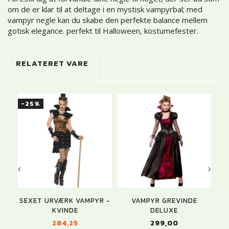
om de er klar til at deltage i en mystisk vampyrbal; med
vampyr negle kan du skabe den perfekte balance mellem
gotisk elegance. perfekt til Halloween, kostumefester.
RELATERET VARE
-25%
SEXET URVÆRK VAMPYR -
VAMPYR GREVINDE
V
KVINDE
DELUXE
284,25
299,00