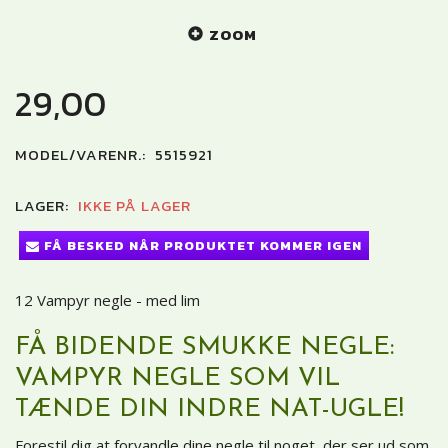
ZOOM
29,00
MODEL/VARENR.:
5515921
LAGER:
IKKE PÅ LAGER
FÅ BESKED NÅR PRODUKTET KOMMER IGEN
12 Vampyr negle - med lim
FÅ BIDENDE SMUKKE NEGLE:
VAMPYR NEGLE SOM VIL
TÆNDE DIN INDRE NAT-UGLE!
Forestil dig at forvandle dine negle til noget, der ser ud som