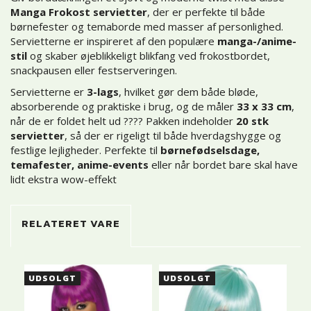
Manga Frokost servietter
, der er perfekte til både
børnefester og temaborde med masser af personlighed.
Servietterne er inspireret af den populære
manga-/anime-
stil
og skaber øjeblikkeligt blikfang ved frokostbordet,
snackpausen eller festserveringen.
Servietterne er
3-lags
, hvilket gør dem både bløde,
absorberende og praktiske i brug, og de måler
33 x 33 cm
,
når de er foldet helt ud ????️ Pakken indeholder
20 stk
servietter
, så der er rigeligt til både hverdagshygge og
festlige lejligheder. Perfekte til
børnefødselsdage,
temafester, anime-events
eller når bordet bare skal have
lidt ekstra wow-effekt
RELATERET VARE
UDSOLGT
UDSOLGT