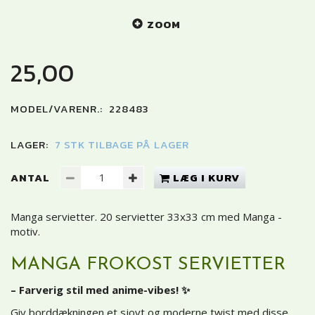
ZOOM
25,00
MODEL/VARENR.:
228483
LAGER:
7 STK TILBAGE PÅ LAGER
ANTAL
LÆG I KURV
Manga servietter. 20 servietter 33x33 cm med Manga -
motiv.
MANGA FROKOST SERVIETTER
– Farverig stil med anime-vibes! ✨
Giv borddækningen et sjovt og moderne twist med disse