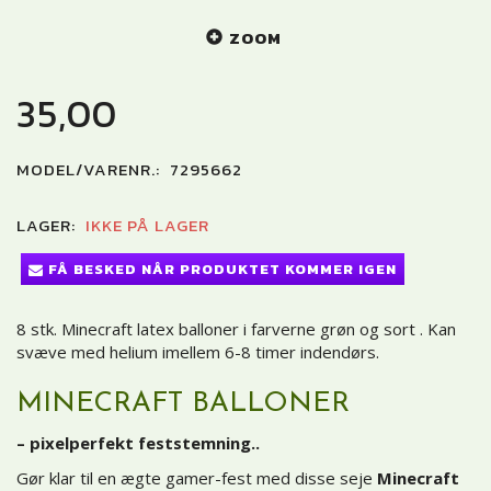
ZOOM
35,00
MODEL/VARENR.:
7295662
LAGER:
IKKE PÅ LAGER
FÅ BESKED NÅR PRODUKTET KOMMER IGEN
8 stk. Minecraft latex balloner i farverne grøn og sort . Kan
svæve med helium imellem 6-8 timer indendørs.
MINECRAFT BALLONER
– pixelperfekt feststemning..
Gør klar til en ægte gamer-fest med disse seje
Minecraft