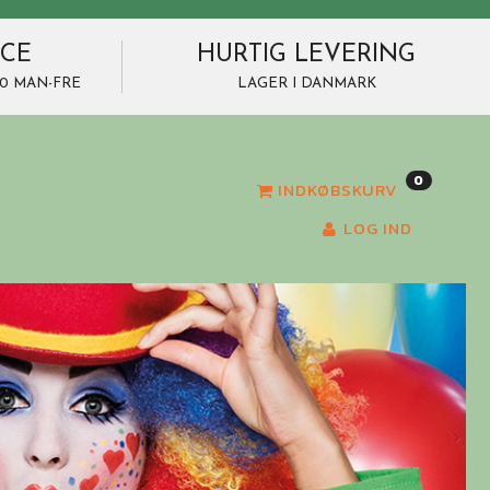
ICE
HURTIG LEVERING
7.00 MAN-FRE
LAGER I DANMARK
0
INDKØBSKURV
LOG IND