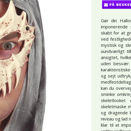
FÅ BESKE
Gør din Hall
imponerende 
skabt for at g
ved festlighed
mystisk og sk
uundværligt ti
ansigtet, hvil
uden besvær.
karakteristisk
og sejt udtryk
medfestdeltage
kan du overvej
sminke omkring
skeletlooke
skeletmaske m
og dragende k
niveau og lad 
klar til at i