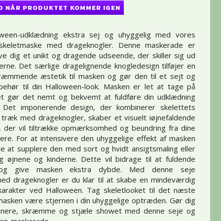
D NÅR PRODUKTET KOMMER IGEN
oween-udklædning ekstra sej og uhyggelig med vores
skeletmaske med drageknogler. Denne maskerade er
ive dig et unikt og dragende udseende, der skiller sig ud
erne. Det særlige dragelignende knogledesign tilføjer en
ræmmende æstetik til masken og gør den til et sejt og
lbehør til din Halloween-look. Masken er let at tage på
ket gør det nemt og bekvemt at fuldføre din udklædning
 Det imponerende design, der kombinerer skelettets
e træk med drageknogler, skaber et visuelt iøjnefaldende
, der vil tiltrække opmærksomhed og beundring fra dine
re. For at intensivere den uhyggelige effekt af masken
e at supplere den med sort og hvidt ansigtsmaling eller
 øjnene og kinderne. Dette vil bidrage til at fuldende
t og give masken ekstra dybde. Med denne seje
ed drageknogler er du klar til at skabe en mindeværdig
arakter ved Halloween. Tag skeletlooket til det næste
masken være stjernen i din uhyggelige optræden. Gør dig
mponere, skræmme og stjæle showet med denne seje og