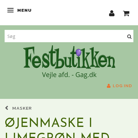
MENU
SKIFTE NAVIGATION
LOG IND
MASKER
ØJENMASKE I