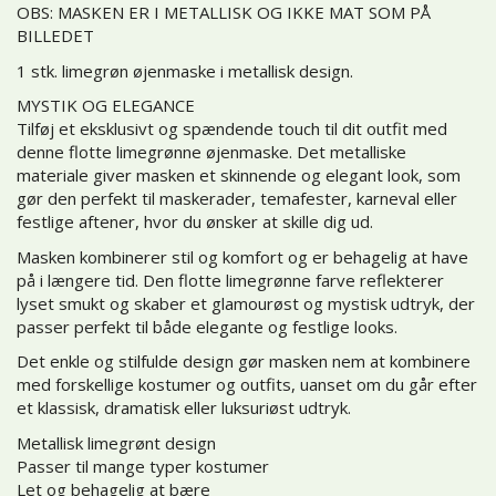
OBS: MASKEN ER I METALLISK OG IKKE MAT SOM PÅ
BILLEDET
1 stk. limegrøn øjenmaske i metallisk design.
MYSTIK OG ELEGANCE
Tilføj et eksklusivt og spændende touch til dit outfit med
denne flotte limegrønne øjenmaske. Det metalliske
materiale giver masken et skinnende og elegant look, som
gør den perfekt til maskerader, temafester, karneval eller
festlige aftener, hvor du ønsker at skille dig ud.
Masken kombinerer stil og komfort og er behagelig at have
på i længere tid. Den flotte limegrønne farve reflekterer
lyset smukt og skaber et glamourøst og mystisk udtryk, der
passer perfekt til både elegante og festlige looks.
Det enkle og stilfulde design gør masken nem at kombinere
med forskellige kostumer og outfits, uanset om du går efter
et klassisk, dramatisk eller luksuriøst udtryk.
Metallisk limegrønt design
Passer til mange typer kostumer
Let og behagelig at bære