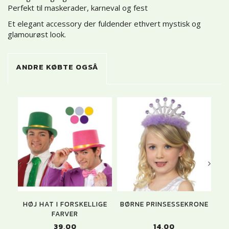
Perfekt til maskerader, karneval og fest
Et elegant accessory der fuldender ethvert mystisk og
glamourøst look.
ANDRE KØBTE OGSÅ
HØJ HAT I FORSKELLIGE
BØRNE PRINSESSEKRONE
P
FARVER
39,00
14,00