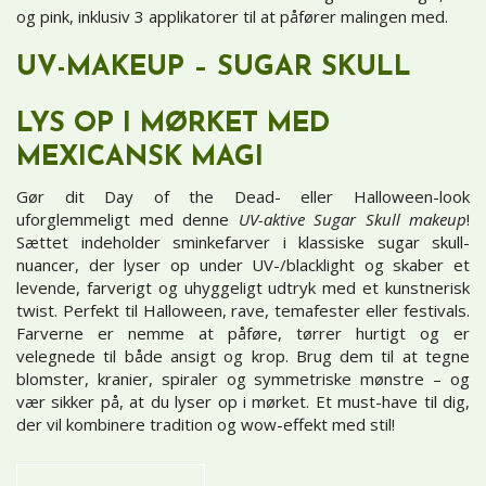
og pink, inklusiv 3 applikatorer til at påfører malingen med.
UV-MAKEUP
– SUGAR SKULL
LYS OP I MØRKET MED
MEXICANSK MAGI
Gør dit Day of the Dead- eller Halloween-look
uforglemmeligt med denne
UV-aktive Sugar Skull makeup
!
Sættet indeholder sminkefarver i klassiske sugar skull-
nuancer, der lyser op under UV-/blacklight og skaber et
levende, farverigt og uhyggeligt udtryk med et kunstnerisk
twist. Perfekt til Halloween, rave, temafester eller festivals.
Farverne er nemme at påføre, tørrer hurtigt og er
velegnede til både ansigt og krop. Brug dem til at tegne
blomster, kranier, spiraler og symmetriske mønstre – og
vær sikker på, at du lyser op i mørket. Et must-have til dig,
der vil kombinere tradition og wow-effekt med stil!